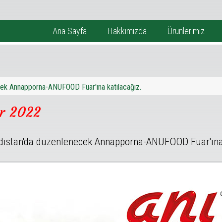
Ana Sayfa
Hakkımızda
Ürünlerimiz
cek Annapporna-ANUFOOD Fuar'ına katılacağız.
r 2022
ndistan'da düzenlenecek Annapporna-ANUFOOD Fuar'ına 