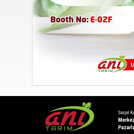
Serpil K
Merkez
Pazarla